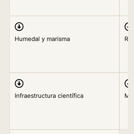
Humedal y marisma
Res
Infraestructura científica
Mo